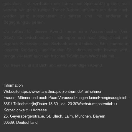
gestalten – es wird auch um Tantra und Spiritualität gehen, mal
werden wir ganz ruhige Trance-Reisen anbieten um dann auch
wieder ganz ausgelassen zu tanzen und mit anderen in
Begegnung zu gehen.
Du solltest für diesen Abend immer eine Wasserflasche (kein
Glas!) für zwischendurch mitbringen und nach Möglichkeit ein
eigenes Sitzkissen, eine Sitzbank oder ähnliches. Bitte komme in
lockerer Kleidung.- und für den Fall, dass es sehr bewegt wird,
bringe vielleicht auch ein frisches T-Shirt zum Wechseln mit …
Wir freuen uns auf Dich und einen lebendigen Abend.
Information
Webseite
https://www.tanztherapie-zentrum.de/
Teilnehmer:
Frauen, Männer und auch Paare
Voraussetzungen:
keine
Energieausgleich:
35€ / Teilnehmer(in)
Dauer:
18:30 - ca. 20:30
Wachstumspotential:
++
Körperlichkeit:
++
Adresse
25, Geyerspergerstraße, St. Ulrich, Laim, München, Bayern
80689, Deutschland