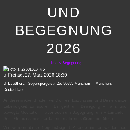
UND
BEGEGNUNG
2026
Info & Begegnung
Freitag, 27. März 2026
18:30
Ezetthera - Geyerspergerstr. 25, 80689 München
|
München,
Deutschland
An diesem Abend laden wir Dich ein loszulassen und Deine ganze
Lebendigkeit zu spüren. Es geht um Bewegung – Tanz und
bewegte Meditation – aber auch um Begegnung, um Miteinander-
Sein, Gemeinsamkeit er-leben, erfahren, spüren und fühlen.
Wir werden diese (regelmäßigen) Abende immer wieder neu