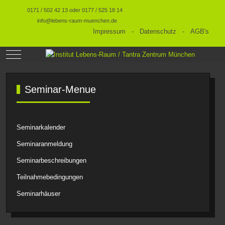
0171 / 502 42 13 oder 0177 / 525 18 14
info@lebens-raum-muenchen.de
Impressum
-
Datenschutz
-
AGB's
Mobile Menu Toggle
Seminar-Menue
Seminarkalender
Seminaranmeldung
Seminarbeschreibungen
Teilnahmebedingungen
Seminarhäuser