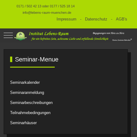
0171 / 502 42 13 oder 0177 / 525 18 14
info@lebens-raum-muenchen.de
Impressum
-
Datenschutz
-
AGB's
Mobile Menu Toggle
Seminar-Menue
Seminarkalender
Seminaranmeldung
Seminarbeschreibungen
Teilnahmebedingungen
Seminarhäuser