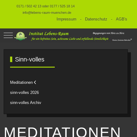
0171 / 502 42 13 oder 0177 / 525 18 14
info@lebens-raum-muenchen.de
Impressum
-
Datenschutz
-
AGB's
Mobile Menu Toggle
Sinn-volles
Meditationen
sinn-volles 2026
sinn-volles Archiv
MEDITATIONEN