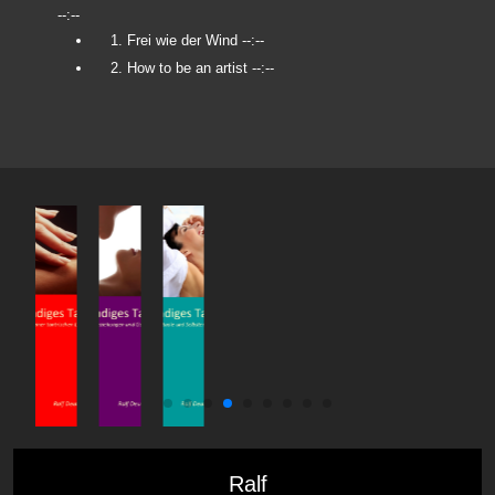
--:--
1. Frei wie der Wind
--:--
2. How to be an artist
--:--
Ralf