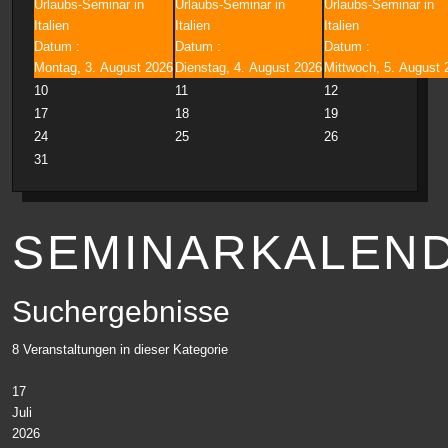
Urlaubs-Seminar in
Urlaubs-Seminar in
Urlaubs-Seminar in
Italien
Italien
Italien
Datum :
Datum :
Datum :
Montag, 3. August 2026
Dienstag, 4. August 2026
Mittwoch, 5. August 
10
11
12
17
18
19
24
25
26
31
SEMINARKALEN
Suchergebnisse
8 Veranstaltungen in dieser Kategorie
17
Juli
2026