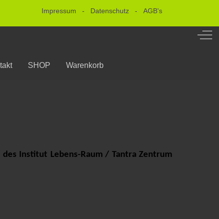
Impressum
-
Datenschutz
-
AGB's
Off-
takt
SHOP
Warenkorb
) des Institut Lebens-Raum / Tantra Zentrum