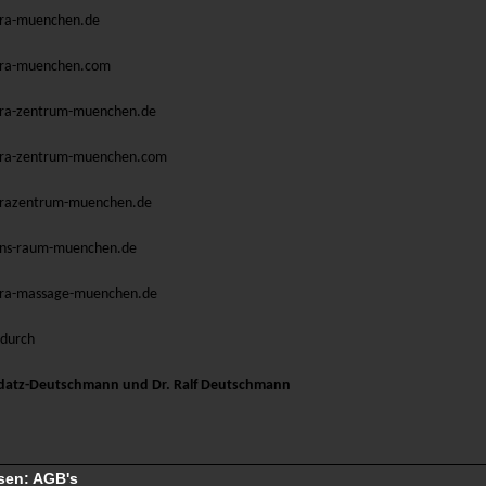
ra-muenchen.de
ra-muenchen.com
ra-zentrum-muenchen.de
ra-zentrum-muenchen.com
razentrum-muenchen.de
ns-raum-muenchen.de
ra-massage-muenchen.de
 durch
ddatz-Deutschmann und Dr. Ralf Deutschmann
sen: AGB's