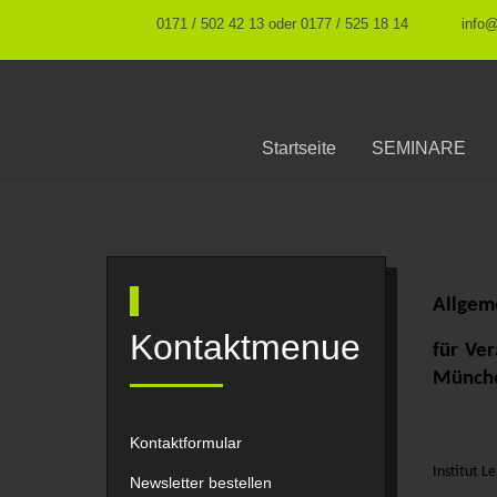
0171 / 502 42 13 oder 0177 / 525 18 14
info
Startseite
SEMINARE
Allgem
Kontaktmenue
für Ve
Münch
Kontaktformular
Institut 
Newsletter bestellen