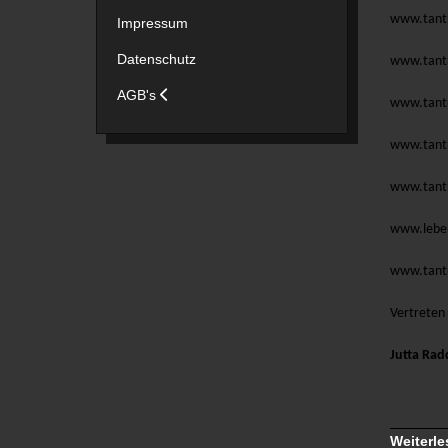
www.tant
Impressum
Datenschutz
www.tant
AGB's
www.tant
www.tant
www.tant
www.lebe
www.tant
Vertreten
Jutta Ra
Weiterle