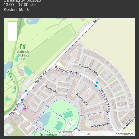
Samstag 14.06.2025
13:00 – 17:00 Uhr
Kosten: 50,- €
+
−
Leaflet
| ©
OpenStreetMap
contributors