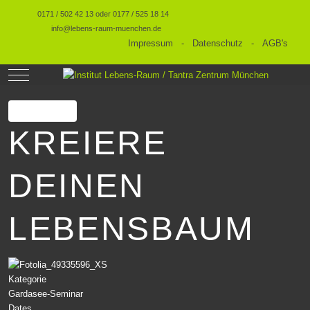
0171 / 502 42 13 oder 0177 / 525 18 14
info@lebens-raum-muenchen.de
Impressum
-
Datenschutz
-
AGB's
Mobile Menu Toggle
Drucken
KREIERE
DEINEN
LEBENSBAUM
Kategorie
Gardasee-Seminar
Dates