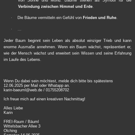
von Sonne und Mond. Bäume stehen als Symbol für die
Verbindung zwischen Himmel und Erde
.
Die Bäume vermitteln ein Gefühl von
Frieden und Ruhe
.
·
…
·
Jeder Baum beginnt sein Leben als absolut winziger Trieb und kann
enorme Ausmaße annehmen. Wenn ein Baum wächst, repräsentiert er,
wie der Mensch wächst und erweitert sein Wissen und seine Erfahrung
im Laufe des Lebens.
Wenn Du dabei sein möchtest, melde dich bitte bis spätestens
12.06.2025 per Mail oder Whatapp an.
karin-baeuml@web.de
/ 01755208702
Ich freue mich auf einen kreativen Nachmittag!
Alles Liebe
Karin
FREI-Raum / Bäuml
Wittelsbacher Allee 3
Olching