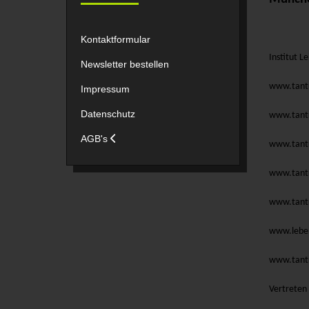
Kontaktformular
Institut 
Newsletter bestellen
www.tant
Impressum
Datenschutz
www.tant
AGB's
www.tant
www.tant
www.tant
www.lebe
www.tant
Vertreten