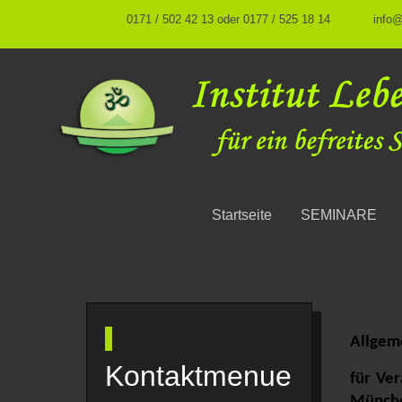
0171 / 502 42 13 oder 0177 / 525 18 14
info
Startseite
SEMINARE
Allgem
Kontaktmenue
für Ve
Münch