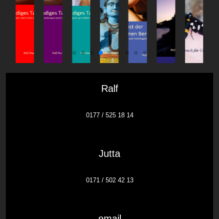
Ralf
0177 / 525 18 14
Jutta
0171 / 502 42 13
email