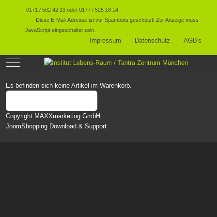
0171 / 502 42 13 oder 0177 / 525 18 14
Diese E-Mail-Adresse ist vor Spambots geschützt! Zur Anzeige muss
JavaScript eingeschaltet sein.
Impressum
-
Datenschutz
-
AGB's
Mobile Menu Toggle
Es befinden sich keine Artikel im Warenkorb.
zurück zum Shop
Copyright MAXXmarketing GmbH
JoomShopping Download & Support