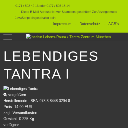
0171 / 502 42 13 oder 0177 / 525 18 14
Diese E-Mail-Adresse ist vor Spambots geschützt! Zur Anzeige muss
JavaScript eingeschaltet sein.
Impressum
-
Datenschutz
-
AGB's
Mobile Menu Toggle
LEBENDIGES
TANTRA I
vergrößern
Herstellercode:
ISBN 978-3-8448-0294-8
Preis:
14.90 EUR
zzgl.
Versandkosten
Gewicht:
0.225 Kg
verfügbar