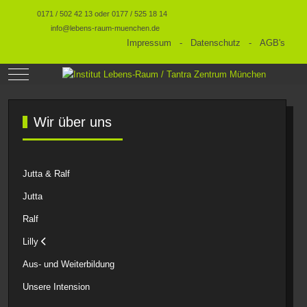
0171 / 502 42 13 oder 0177 / 525 18 14
info@lebens-raum-muenchen.de
Impressum
-
Datenschutz
-
AGB's
Mobile Menu Toggle
Wir über uns
Jutta & Ralf
Jutta
Ralf
Lilly
Aus- und Weiterbildung
Unsere Intension