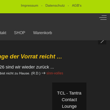
Impressum
-
Datenschutz
-
AGB's
Off-
takt
SHOP
Warenkorb
ächste Termine:
ge der Vorrat reicht ...
B für Singles: 11.10.2026
6 sind wir wieder zurück ...
B-P für Paare: 10.10.2026
→
ist nicht zu Hause. (R.D.
)
sinn-volles
TCL - Tantra
Contact
Lounge