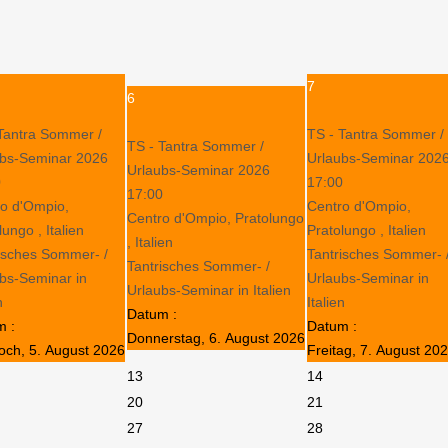
7
6
Tantra Sommer /
TS - Tantra Sommer /
TS - Tantra Sommer /
ubs-Seminar 2026
Urlaubs-Seminar 202
Urlaubs-Seminar 2026
0
17:00
17:00
o d'Ompio,
Centro d'Ompio,
Centro d'Ompio, Pratolungo
lungo , Italien
Pratolungo , Italien
, Italien
isches Sommer- /
Tantrisches Sommer- 
Tantrisches Sommer- /
bs-Seminar in
Urlaubs-Seminar in
Urlaubs-Seminar in Italien
n
Italien
Datum :
m :
Datum :
Donnerstag, 6. August 2026
och, 5. August 2026
Freitag, 7. August 20
13
14
20
21
27
28