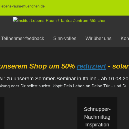
@lebens-raum-muenchen.de
Teilnehmer-feedback
Sinn-volles
Wir über uns
Kon
N
in unserem Shop um 50%
reduziert
- solan
K
ir zu unserem Sommer-Seminar in Italien - ab 10.08.202
K
ng oder Dir selbst suchst, klopft Dein Leben an Deine Tür – und Du b
Schnupper-
Nachmittag
Inspiration