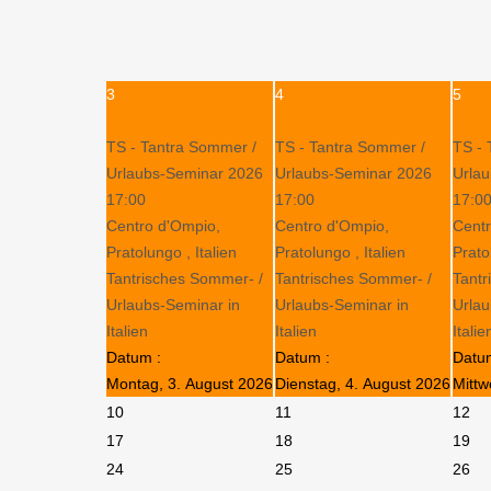
3
4
5
TS - Tantra Sommer /
TS - Tantra Sommer /
TS - 
Urlaubs-Seminar 2026
Urlaubs-Seminar 2026
Urla
17:00
17:00
17:0
Centro d'Ompio,
Centro d'Ompio,
Centr
Pratolungo , Italien
Pratolungo , Italien
Prato
Tantrisches Sommer- /
Tantrisches Sommer- /
Tantr
Urlaubs-Seminar in
Urlaubs-Seminar in
Urlau
Italien
Italien
Italie
Datum :
Datum :
Datu
Montag, 3. August 2026
Dienstag, 4. August 2026
Mittw
10
11
12
17
18
19
24
25
26