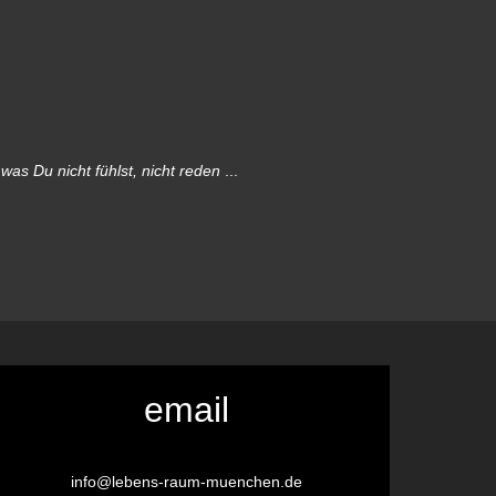
as Du nicht fühlst, nicht reden
...
email
info@lebens-raum-muenchen.de