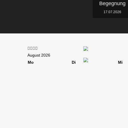
Begegnung
17.07.2026
Vorheriges
Vorheriger
Nächstes
Nächstes
Jahr
Monat
Jahr
Monat
August 2026
Mo
Di
Mi