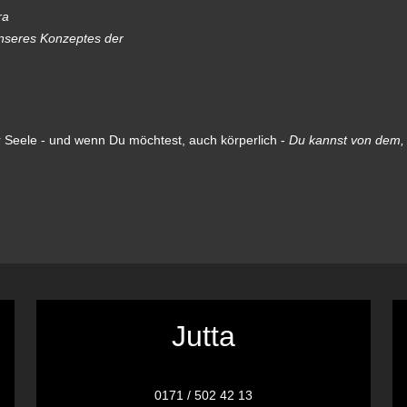
ra
unseres Konzeptes der
r Seele - und wenn Du möchtest, auch körperlich -
Du kannst von dem, w
Jutta
0171 / 502 42 13