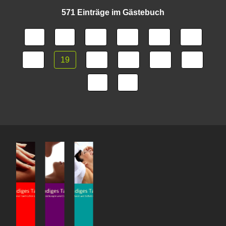
571 Einträge im Gästebuch
14
15
16
17
18
19
20
21
22
23