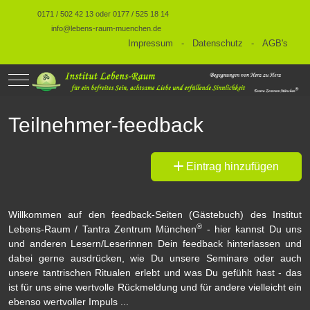
0171 / 502 42 13 oder 0177 / 525 18 14
info@lebens-raum-muenchen.de
Impressum
-
Datenschutz
-
AGB's
Mobile Menu Toggle
Teilnehmer-feedback
Eintrag hinzufügen
Willkommen auf den feedback-Seiten (Gästebuch) des Institut
®
Lebens-Raum / Tantra Zentrum München
- hier kannst Du uns
und anderen Lesern/Leserinnen Dein feedback hinterlassen und
dabei gerne ausdrücken, wie Du unsere Seminare oder auch
unsere tantrischen Ritualen erlebt und was Du gefühlt hast - das
ist für uns eine wertvolle Rückmeldung und für andere vielleicht ein
ebenso wertvoller Impuls ...