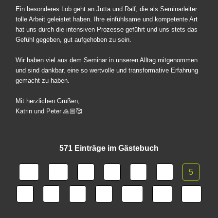
Ein besonderes Lob geht an Jutta und Ralf, die als Seminarleiter
tolle Arbeit geleistet haben. Ihre einfühlsame und kompetente Art
hat uns durch die intensiven Prozesse geführt und uns stets das
Gefühl gegeben, gut aufgehoben zu sein.
Wir haben viel aus dem Seminar in unseren Alltag mitgenommen
und sind dankbar, eine so wertvolle und transformative Erfahrung
gemacht zu haben.
Mit herzlichen Grüßen,
Katrin und Peter 🙏🏼🥰
571 Einträge im Gästebuch
1
2
3
4
5
6
7
8
9
10