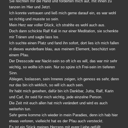
Sie reichten mir die Hand und forderten mich auf, mit ihnen zu
tanzen im Hier und Jetzt.
Ich konnte vertrauen und ließ mich gerne darauf ein, es war wohl
so richtig und musste so sein.
Mein Herz war voller Glück, ich strahlte es wohl auch aus.
Doch dann schickte Ralf Kali in nur einer Meditation, sie schenkte
mir Tränen und sagte lass los.
Ich suchte einen Platz und fand ihn sofort, dort lies ich mich fallen
in dieses wunderbare blau, aus meinem Element, beschützt von
einem Pfau.
Der Dresscode war Nackt-sein so oft ich es will, das war mir sehr
wichtig, so wollte ich sein. Nur so spüre ich Frei-sein im tieferen
Sinn.
Ablegen, loslassen, sein Inneres zeigen, ich genoss es sehr, denn
nur das bin ich wirklich, so will ich auch sein.
Ihr habt mich gesehen, dafür bin ich Dankbar, Jutta, Ralf, Karin
und Carl, ihr seid für mich wichtig, jede einzelne Person.
Die Zeit mit euch allen hat mich verändert und wird es auch
weiterhin tun.
Sehr gerne komme ich wieder in mein Paradies, denn ich hab hier
etwas verloren, vielleicht hat es der Pfau auch versteckt.
Es ist ein Stück meines Herzens mit eurer Liebe gefüllt.