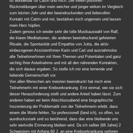
ist wunderbar für Catrin und mich. Die vielen positiven
Rückmeldungen über mein weicher und jünger wirken im Vergleich
zum letzten Jahr und den beeindruckenden und liebevollen
Kontakt mit Catrin und mir, bestärken mich ungemein und lassen
mein Herz hüpfen.
Zudem genoss ich wieder sehr die tolle Musikauswahl von Ralf,
die klaren Meditationen, die anderen beeindruckend gefeierten
Rituale, die Spontanität und Empathie von Jutta, die aktiv
einbezogenen AssistentInnen Karin und Carl und ausnahmslos
alle TeilnehmerInnen mit Ihren Themen und Potentialen und ganz
wichtig Ihrer Anteilnahme und mit all den nährenden Kontakten,
die sich daraus ergaben. So stelle ich mir eine lernende und
liebende Gemeinschaft vor.
Von allen Menschen am meisten beeindruckt hat mich eine
TeilnehmerIn mit einer Krebserkrankung. Erst einmal, wie sie sich
dieser Herausforderung stellt und andere Anteil haben lässt. Zum
anderen haben wir beim Abschlussabend eine biographische
Inszenierung der Problematik von der Teilnehmerin erlebt, dass
einem die Worte fehlen. So professionell (fand ich), so offen, so
ausdrucksstark und so berührend, dass das eine bleibende uns
sehr wertvolle Erinnerung bleiben wird. Da ich selber (68 Jahre) 2
Schwestern mit Anfang 60 J. an eine Krebserkrankung verloren