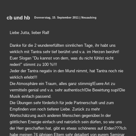
cb und hb
Donnerstag, 15. September 2011 | Neuaubing
Liebe Jutta, lieber Ralf
Danke für die 2 wundererfüllten sinnlichen Tage, ihr habt uns
wirklich mit Tantra sehr tief berührt und v.a. im Herzen berührt!
Euer Slogan "Du kannst von dem, was du nicht fühlst nicht
reden!" stimmt zu 100 %!!!
Jeder der Tantra negativ in den Mund nimmt, hat Tantra noch nie
wirklich erlebt!!!
Die Atmosphäre ein Traum, alles ganz stimmig!Euere Art zu
vermitteln genial und v.a. sehr authentisch!Die Bewirtung supi!Die
Musik einfach passend.
Die Übungen sehr förderlich für jede Partnerschaft und zum
Empfinden von noch tieferer Liebe. Zurück zu mehr
Wertschätzung auch anderen Menschen gegenüber.In der
göttlichen Energie einfach und natrürlich sein dürfen, so wie uns
der Herr geschaffen hat, gibt es etwas schöneres auf Erden???Ich
habe meinen 74 jährigen Eltern sehr detailiert von eurem Seminar