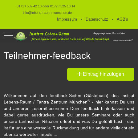
0171 / 502 42 13 oder 0177 / 525 18 14
info@lebens-raum-muenchen.de
Impressum
-
Datenschutz
-
AGB's
Mobile Menu Toggle
Teilnehmer-feedback
Eintrag hinzufügen
Willkommen auf den feedback-Seiten (Gästebuch) des Institut
®
Lebens-Raum / Tantra Zentrum München
- hier kannst Du uns
und anderen Lesern/Leserinnen Dein feedback hinterlassen und
dabei gerne ausdrücken, wie Du unsere Seminare oder auch
unsere tantrischen Ritualen erlebt und was Du gefühlt hast - das
ist für uns eine wertvolle Rückmeldung und für andere vielleicht ein
ebenso wertvoller Impuls ...