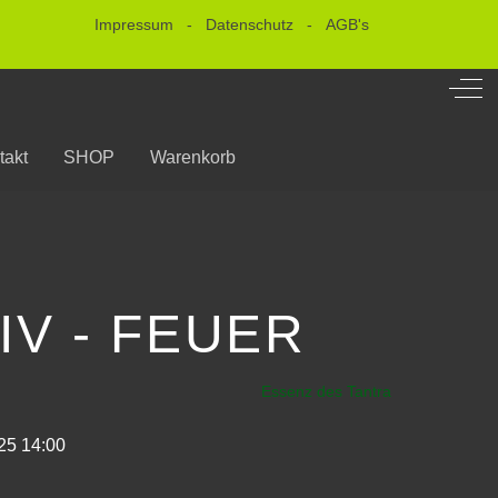
Impressum
-
Datenschutz
-
AGB's
Off-
takt
SHOP
Warenkorb
IV - FEUER
Essenz des Tantra
25
14:00