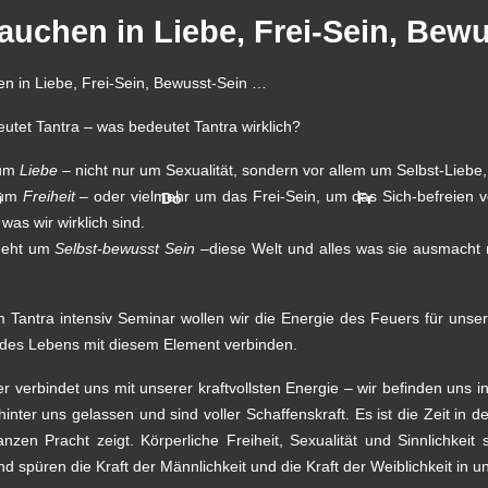
auchen in Liebe, Frei-Sein, Bew
en in Liebe, Frei-Sein, Bewusst-Sein …
utet Tantra – was bedeutet Tantra wirklich?
 um
Liebe
– nicht nur um Sexualität, sondern vor allem um Selbst-Lie
 um
Freiheit
– oder vielmehr um das Frei-Sein, um das Sich-befreien v
i
Do
Fr
was wir wirklich sind.
geht um
Selbst-bewusst Sein
–diese Welt und alles was sie ausmacht 
m Tantra intensiv Seminar wollen wir die Energie des Feuers für un
des Lebens mit diesem Element verbinden.
r verbindet uns mit unserer kraftvollsten Energie – wir befinden uns 
hinter uns gelassen und sind voller Schaffenskraft. Es ist die Zeit in 
anzen Pracht zeigt. Körperliche Freiheit, Sexualität und Sinnlichkei
d spüren die Kraft der Männlichkeit und die Kraft der Weiblichkeit in u