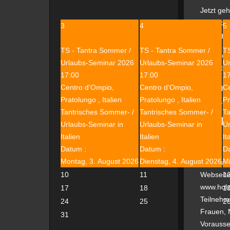
Jetzt ge
uns nich
3
4
5
hinweg z
TS - Tantra Sommer /
TS - Tantra Sommer /
TS
Die Ener
Urlaubs-Seminar 2026
Urlaubs-Seminar 2026
U
unterstü
17:00
17:00
1
Centro d'Ompio,
Centro d'Ompio,
Ce
Und obwo
Pratolungo , Italien
Pratolungo , Italien
Pr
wollen, 
Tantrisches Sommer- /
Tantrisches Sommer- /
Ta
*)
zzgl. 
Urlaubs-Seminar in
Urlaubs-Seminar in
Ur
Italien
Italien
It
Datum :
Datum :
D
Montag, 3. August 2026
Dienstag, 4. August 2026
Mi
Informat
10
11
1
Webseit
www.holz
17
18
1
Teilnehm
24
25
2
Frauen, 
31
Vorausse