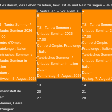
ht es darum, das Leben zu leben, bewusst Ja und Nein zu sagen – J
t gut tun. Wir sind voller Vertrauen – vor allem zu uns selbst – un
7
6
u schauen und sie bewusst erweitern.
 - Tantra Sommer /
TS - Tantra Somme
gie des Feuers und der Archetyp des Kriegers / der Kriegerin – Symbo
TS - Tantra Sommer /
rlaubs-Seminar 2026
Urlaubs-Seminar 
tzen Dich auf Deinem Wachstumsweg.
Urlaubs-Seminar 2026
7:00
17:00
17:00
ntro d'Ompio,
Centro d'Ompio,
hl wir in diesem Tantra intensiv Seminar ernsthaft und intensiv an
Centro d'Ompio, Pratolungo
atolungo , Italien
Pratolungo , Italien
wird es Raum geben für Tanz und Bewegung, Freude und natürlich auc
, Italien
ntrisches Sommer- /
Tantrisches Somme
Tantrisches Sommer- /
Übernachtung & Verpflegung
laubs-Seminar in
Urlaubs-Seminar i
Urlaubs-Seminar in Italien
alien
Italien
Datum :
atum :
Datum :
Donnerstag, 6. August 2026
ttwoch, 5. August 2026
Freitag, 7. August
ion
2
13
14
e
mannstett.de
9
20
21
er:
6
27
28
Männer, Paare
tzungen: