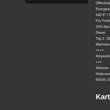
Offenheit
Energiea
440 €* / 
Für Früh
10% Nach
Dauer:
Tag 1: 18
Wachstum
++++
Körperlic
+++
Adresse
Holzmann
83539, D
Kar