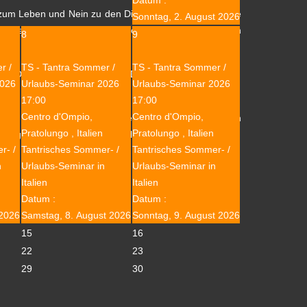
a zum Leben und Nein zu den Dingen und Menschen, die
Sonntag, 2. August 2026
d können so auch einmal riskieren über unsere Grenzen
8
9
r /
TS - Tantra Sommer /
TS - Tantra Sommer /
l für Dein Erwachsen-Sein und Deine Lebens-Kraft –
2026
Urlaubs-Seminar 2026
Urlaubs-Seminar 2026
17:00
17:00
Centro d'Ompio,
Centro d'Ompio,
 der Weiterentwicklung Deiner Persönlichkeit arbeiten
Pratolungo , Italien
Pratolungo , Italien
h Begegnung, Berührung, Sinnlichkeit …
r- /
Tantrisches Sommer- /
Tantrisches Sommer- /
n
Urlaubs-Seminar in
Urlaubs-Seminar in
Italien
Italien
Datum :
Datum :
 2026
Samstag, 8. August 2026
Sonntag, 9. August 2026
15
16
22
23
29
30