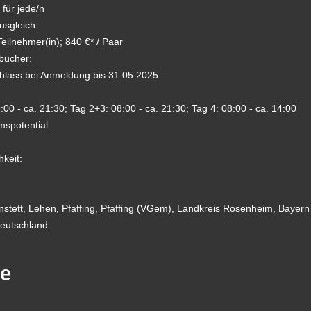
 für jede/n
usgleich:
Teilnehmer(in); 840 €* / Paar
bucher:
lass bei Anmeldung bis 31.05.2025
:00 - ca. 21:30; Tag 2+3: 08:00 - ca. 21:30; Tag 4: 08:00 - ca. 14:00
spotential:
hkeit:
stett, Lehen, Pfaffing, Pfaffing (VGem), Landkreis Rosenheim, Bayern
eutschland
te