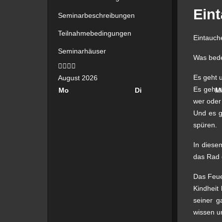
Eint
Seminarbeschreibungen
Teilnahmebedingungen
Eintauch
Seminarhäuser
Was bede
Vorheriges
Vorheriger
Nächstes
Nächstes
Jahr
Monat
Jahr
Monat
Es geht
August 2026
Es geht
Mo
Di
M
wer oder 
Und es 
spüren.
In diese
das Rad 
Das Feue
Kindheit 
seiner g
wissen un