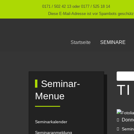
0171 / 502 42 13 oder 0177 / 525 18 14
Diese E-Mail-Adresse ist vor Spambots geschützt
Startseite
SEMINARE
Druc
Seminar-
TI
Menue
Donne
Seminarkalender
Semina
Seminaranmeldung