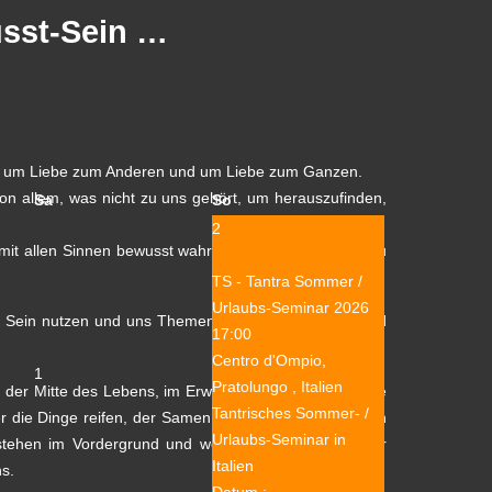
usst-Sein …
be, um Liebe zum Anderen und um Liebe zum Ganzen.
on allem, was nicht zu uns gehört, um herauszufinden,
Sa
So
2
mit allen Sinnen bewusst wahrzunehmen, zu fühlen, zu
TS - Tantra Sommer /
Urlaubs-Seminar 2026
ser Sein nutzen und uns Themen widmen, die Tantra und
17:00
Centro d'Ompio,
1
Pratolungo , Italien
in der Mitte des Lebens, im Erwachsen-Sein – haben die
Tantrisches Sommer- /
der die Dinge reifen, der Samen aufgeht und sich alles in
Urlaubs-Seminar in
t stehen im Vordergrund und wollen gelebt werden. Wir
Italien
ns.
Datum :