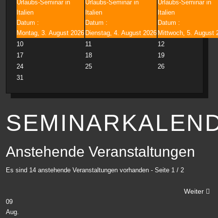
Urlaubs-Seminar in
Urlaubs-Seminar in
Urlaubs-Seminar in
Italien
Italien
Italien
Datum :
Datum :
Datum :
Montag, 3. August 2026
Dienstag, 4. August 2026
Mittwoch, 5. August 
10
11
12
17
18
19
24
25
26
31
SEMINARKALEN
Anstehende Veranstaltungen
Es sind 14 anstehende Veranstaltungen vorhanden
- Seite 1 / 2
Weiter
09
Aug.