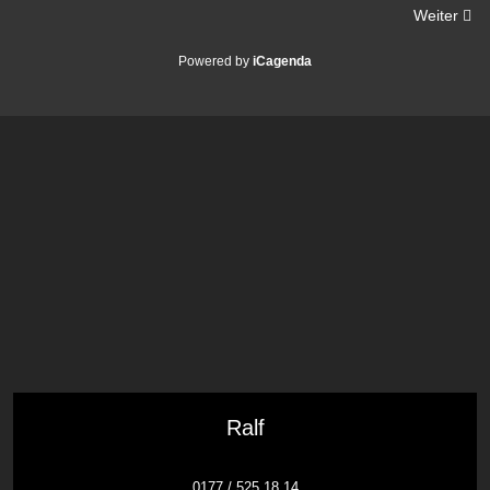
Weiter
Powered by
iCagenda
Ralf
0177 / 525 18 14