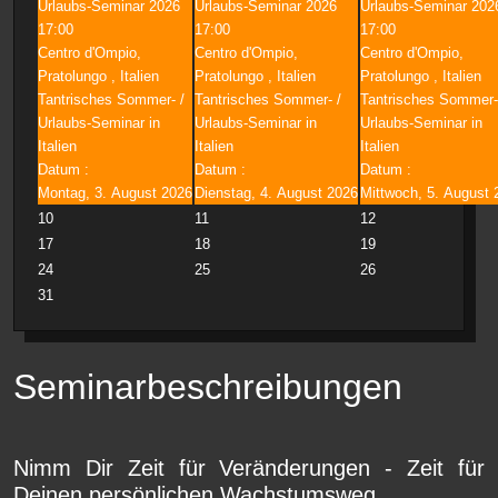
Urlaubs-Seminar 2026
Urlaubs-Seminar 2026
Urlaubs-Seminar 202
17:00
17:00
17:00
Centro d'Ompio,
Centro d'Ompio,
Centro d'Ompio,
Pratolungo , Italien
Pratolungo , Italien
Pratolungo , Italien
Tantrisches Sommer- /
Tantrisches Sommer- /
Tantrisches Sommer-
Urlaubs-Seminar in
Urlaubs-Seminar in
Urlaubs-Seminar in
Italien
Italien
Italien
Datum :
Datum :
Datum :
Montag, 3. August 2026
Dienstag, 4. August 2026
Mittwoch, 5. August 
10
11
12
17
18
19
24
25
26
31
Seminarbeschreibungen
Nimm Dir Zeit für Veränderungen - Zeit für
Deinen persönlichen Wachstumsweg