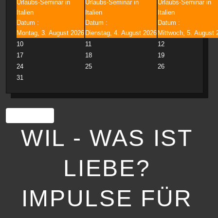
Urlaubs-Seminar in
Urlaubs-Seminar in
Urlaubs-Seminar in
Italien
Italien
Italien
Datum :
Datum :
Datum :
Montag, 3. August 2026
Dienstag, 4. August 2026
Mittwoch, 5. August 
10
11
12
17
18
19
24
25
26
31
Drucken
WIL - WAS IST
LIEBE?
IMPULSE FÜR