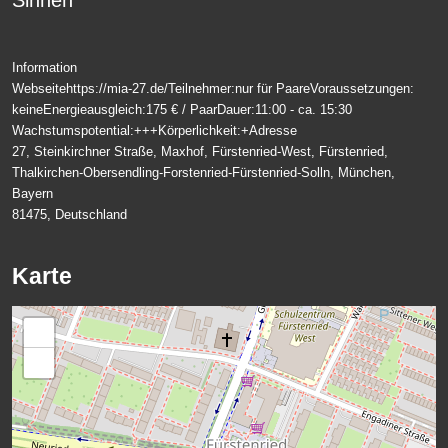
Information
Webseite
https://mia-27.de/
Teilnehmer:
nur für Paare
Voraussetzungen:
keine
Energieausgleich:
175 € / Paar
Dauer:
11:00 - ca. 15:30
Wachstumspotential:
+++
Körperlichkeit:
+
Adresse
27, Steinkirchner Straße, Maxhof, Fürstenried-West, Fürstenried,
Thalkirchen-Obersendling-Forstenried-Fürstenried-Solln, München,
Bayern
81475, Deutschland
Karte
+
−