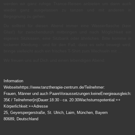
werden wir ganz ruhige Trance-Reisen anbieten um dann auch
wieder ganz ausgelassen zu tanzen und mit anderen in
Begegnung zu gehen.
Du solltest für diesen Abend immer eine Wasserflasche (kein
Glas!) für zwischendurch mitbringen und nach Möglichkeit ein
eigenes Sitzkissen, eine Sitzbank oder ähnliches. Bitte komme in
lockerer Kleidung.- und für den Fall, dass es sehr bewegt wird,
bringe vielleicht auch ein frisches T-Shirt zum Wechseln mit …
Wir freuen uns auf Dich und einen lebendigen Abend.
Information
Webseite
https://www.tanztherapie-zentrum.de/
Teilnehmer:
Frauen, Männer und auch Paare
Voraussetzungen:
keine
Energieausgleich:
35€ / Teilnehmer(in)
Dauer:
18:30 - ca. 20:30
Wachstumspotential:
++
Körperlichkeit:
++
Adresse
25, Geyerspergerstraße, St. Ulrich, Laim, München, Bayern
80689, Deutschland