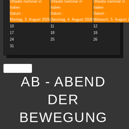
Urlaubs-Seminar in
Urlaubs-Seminar in
Urlaubs-Seminar in
Italien
Italien
Italien
Datum :
Datum :
Datum :
Montag, 3. August 2026
Dienstag, 4. August 2026
Mittwoch, 5. August 
10
11
12
17
18
19
24
25
26
31
Drucken
AB - ABEND
DER
BEWEGUNG