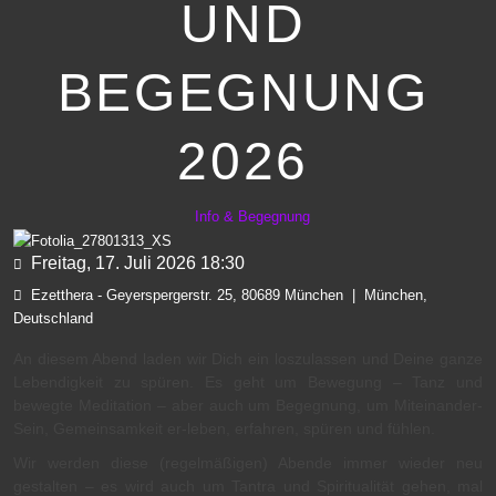
UND
BEGEGNUNG
2026
Info & Begegnung
Freitag, 17. Juli 2026
18:30
Ezetthera - Geyerspergerstr. 25, 80689 München
|
München,
Deutschland
An diesem Abend laden wir Dich ein loszulassen und Deine ganze
Lebendigkeit zu spüren. Es geht um Bewegung – Tanz und
bewegte Meditation – aber auch um Begegnung, um Miteinander-
Sein, Gemeinsamkeit er-leben, erfahren, spüren und fühlen.
Wir werden diese (regelmäßigen) Abende immer wieder neu
gestalten – es wird auch um Tantra und Spiritualität gehen, mal