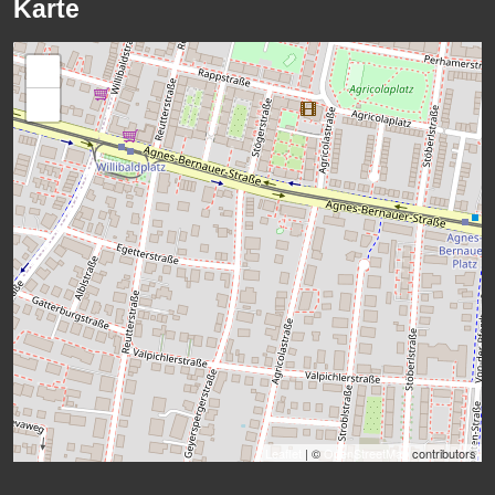
Karte
+
−
Leaflet
| ©
OpenStreetMap
contributors