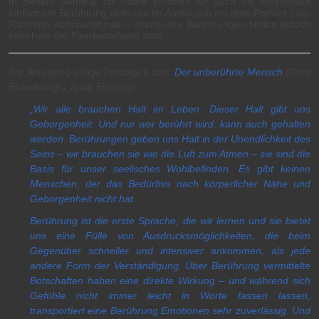
In diesem Seminar für Paare eröffnen wir auch die Möglichkeit
einfachere Berührung nicht nur im Austausch mit dem Partner / der
Partnerin wahrzunehmen - intensivere Berührungen finden jedoch
innerhalb der Paarbeziehung statt.
Zur Anregung einige Passagen aus:
Der unberührte Mensch
(Cem
Ekmekcioglu, Anita Ericson):
„Wir alle brauchen Halt im Leben. Dieser Halt gibt uns
Geborgenheit. Und nur wer berührt wird, kann auch gehalten
werden. Berührungen geben uns Halt in der Unendlichkeit des
Seins – wir brauchen sie wie die Luft zum Atmen – sie sind die
Basis für unser seelisches Wohlbefinden. Es gibt keinen
Menschen, der das Bedürfnis nach körperlicher Nähe und
Geborgenheit nicht hat.
Berührung ist die erste Sprache, die wir lernen und sie bietet
uns eine Fülle von Ausdrucksmöglichkeiten, die beim
Gegenüber schneller und intensiver ankommen, als jede
andere Form der Verständigung. Über Berührung vermittelte
Botschaften haben eine direkte Wirkung – und während sich
Gefühle nicht immer leicht in Worte fassen lassen,
transportiert eine Berührung Emotionen sehr zuverlässig. Und