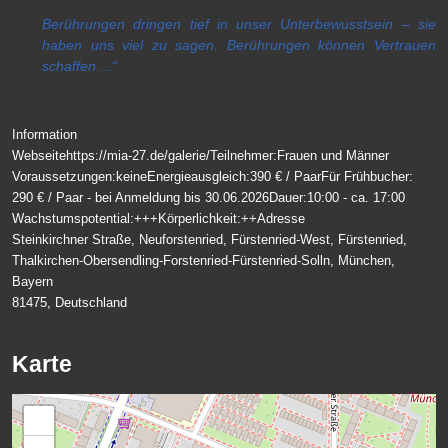
Berührungen dringen tief in unser Unterbewusstsein – sie
haben uns viel zu sagen. Berührungen können Vertrauen
schaffen ...“
Information
Webseite
https://mia-27.de/galerie/
Teilnehmer:
Frauen und Männer
Voraussetzungen:
keine
Energieausgleich:
390 € / Paar
Für Frühbucher:
290 € / Paar - bei Anmeldung bis 30.06.2026
Dauer:
10:00 - ca. 17:00
Wachstumspotential:
+++
Körperlichkeit:
++
Adresse
Steinkirchner Straße, Neuforstenried, Fürstenried-West, Fürstenried,
Thalkirchen-Obersendling-Forstenried-Fürstenried-Solln, München,
Bayern
81475, Deutschland
Karte
+