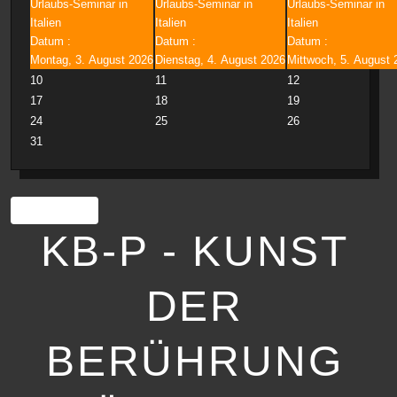
Urlaubs-Seminar in
Urlaubs-Seminar in
Urlaubs-Seminar in
Italien
Italien
Italien
Datum :
Datum :
Datum :
Montag, 3. August 2026
Dienstag, 4. August 2026
Mittwoch, 5. August 
10
11
12
17
18
19
24
25
26
31
Drucken
KB-P - KUNST
DER
BERÜHRUNG