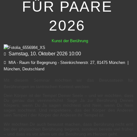
FÜR PAARE
2026
Kunst der Berührung
Samstag, 10. Oktober 2026
10:00
MIA - Raum für Begegnung - Steinkirchnerstr. 27, 81475 München
|
München, Deutschland
Mit diesem Seminar möchten wir das Bewusstsein für
Berührungen im tantrischen Kontext wecken.
Dein Körper ist der Tempel Deiner Seele – und wir möchten, dass
Du genau das verinnerlichst. Sage Ja zur Berührung Deines
Körpers, wenn Du Ja sagen möchtest und Nein, wenn Du Nein
sagen möchtest. Und respektiere, das der Körper des Anderen
sein Tempel / der Körper der Anderen ihr Tempel ist.
Wir möchten Dir auch bewusst machen, dass Berührung nicht erst
bei der physischen Berührung beginnt, sondern bereits viel früher
– und dass es vor allem um die Berührung im Herzen geht.