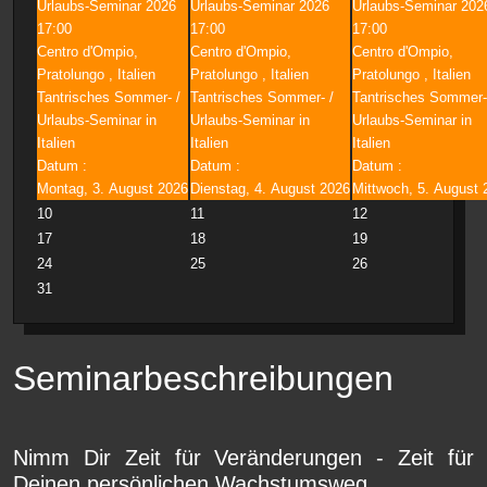
Urlaubs-Seminar 2026
Urlaubs-Seminar 2026
Urlaubs-Seminar 202
17:00
17:00
17:00
Centro d'Ompio,
Centro d'Ompio,
Centro d'Ompio,
Pratolungo , Italien
Pratolungo , Italien
Pratolungo , Italien
Tantrisches Sommer- /
Tantrisches Sommer- /
Tantrisches Sommer-
Urlaubs-Seminar in
Urlaubs-Seminar in
Urlaubs-Seminar in
Italien
Italien
Italien
Datum :
Datum :
Datum :
Montag, 3. August 2026
Dienstag, 4. August 2026
Mittwoch, 5. August 
10
11
12
17
18
19
24
25
26
31
Seminarbeschreibungen
Nimm Dir Zeit für Veränderungen - Zeit für
Deinen persönlichen Wachstumsweg