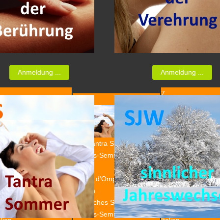
Anmeldung ...
Anmeldung ...
7
6
 - Tantra Sommer /
TS - Tantra Somme
TS - Tantra Sommer /
rlaubs-Seminar 2026
Urlaubs-Seminar 
Urlaubs-Seminar 2026
7:00
17:00
17:00
ntro d'Ompio,
Centro d'Ompio,
Centro d'Ompio, Pratolungo
atolungo , Italien
Pratolungo , Italien
, Italien
ntrisches Sommer- /
Tantrisches Somme
Tantrisches Sommer- /
laubs-Seminar in
Urlaubs-Seminar i
Urlaubs-Seminar in Italien
alien
Italien