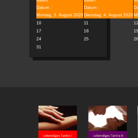
Datum :
Datum :
D
Montag, 3. August 2026
Dienstag, 4. August 2026
Mi
10
11
1
17
18
1
24
25
2
31