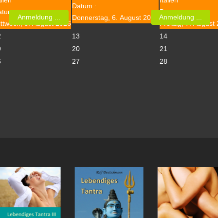
Datum :
atum :
Datum :
Anmeldung ...
Anmeldung ...
Donnerstag, 6. August 2026
ttwoch, 5. August 2026
Freitag, 7. August
2
13
14
9
20
21
6
27
28