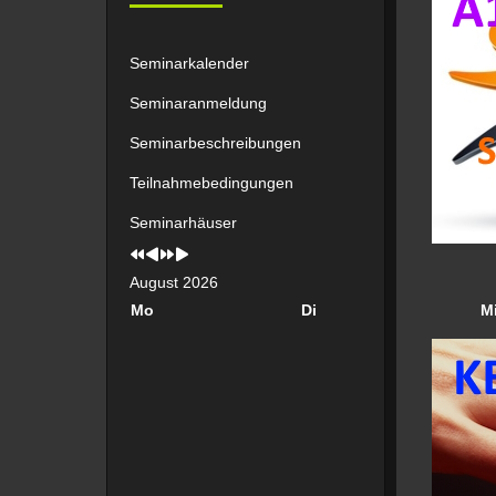
Seminarkalender
Seminaranmeldung
Seminarbeschreibungen
Teilnahmebedingungen
Seminarhäuser
Vorheriges
Vorheriger
Nächstes
Nächstes
Jahr
Monat
Jahr
Monat
August 2026
Mo
Di
M