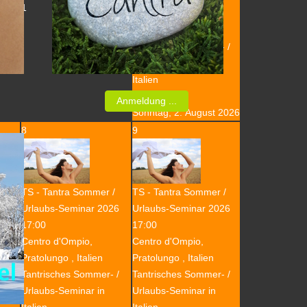
1
Centro d'Ompio,
Pratolungo , Italien
Tantrisches Sommer- /
Urlaubs-Seminar in
Italien
Datum :
Anmeldung ...
Sonntag, 2. August 2026
8
9
r /
TS - Tantra Sommer /
TS - Tantra Sommer /
2026
Urlaubs-Seminar 2026
Urlaubs-Seminar 2026
17:00
17:00
Centro d'Ompio,
Centro d'Ompio,
Pratolungo , Italien
Pratolungo , Italien
r- /
Tantrisches Sommer- /
Tantrisches Sommer- /
n
Urlaubs-Seminar in
Urlaubs-Seminar in
Italien
Italien