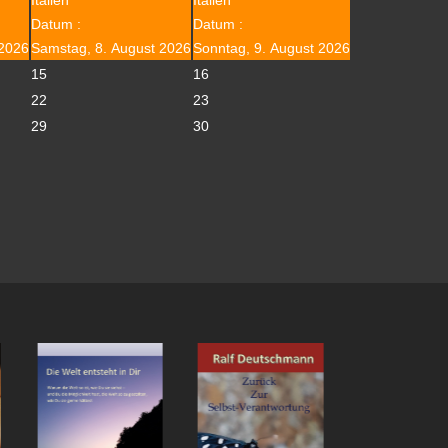
Datum :
Datum :
 2026
Samstag, 8. August 2026
Sonntag, 9. August 2026
15
16
22
23
29
30