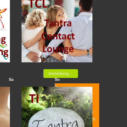
Anmeldung ...
Sa
So
2
TS - Tantra Sommer /
Urlaubs-Seminar 2026
17:00