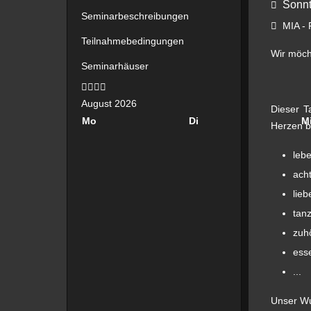
Sonnt
Seminarbeschreibungen
MIA - R
Teilnahmebedingungen
Wir möch
Seminarhäuser
Vorheriges
Vorheriger
Nächstes
Nächstes
Jahr
Monat
Jahr
Monat
August 2026
Dieser T
Mo
Di
M
Herzen b
leb
ach
lie
tan
zuh
ess
...
Unser Wu