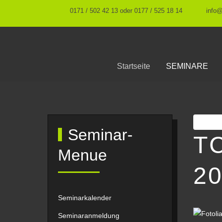
0171 / 502 42 13 oder 0177 / 525 18 14
info
Startseite
SEMINARE
Druc
Seminar-
T
Menue
2
Seminarkalender
Seminaranmeldung