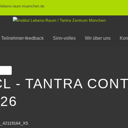
@lebens-raum-muenchen.de
Teilnehmer-feedback
Sinn-volles
Wir über uns
Kon
ken
CL - TANTRA CON
026