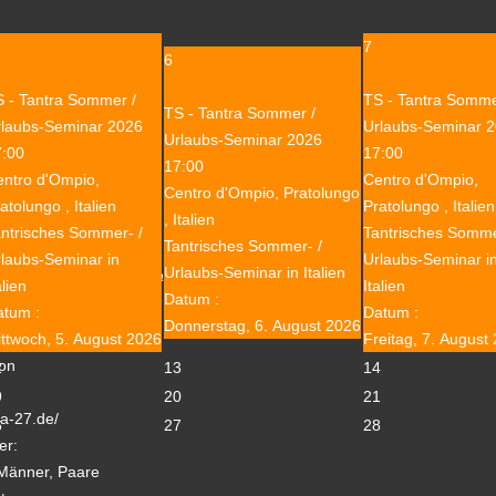
7
Lust dabei zu sein?
6
en uns sehr freuen.
 - Tantra Sommer /
TS - Tantra Somme
TS - Tantra Sommer /
rlaubs-Seminar 2026
Urlaubs-Seminar 
Urlaubs-Seminar 2026
,
7:00
17:00
17:00
ntro d'Ompio,
Centro d'Ompio,
Ralf.
Centro d'Ompio, Pratolungo
atolungo , Italien
Pratolungo , Italien
, Italien
ntrisches Sommer- /
Tantrisches Somme
Tantrisches Sommer- /
laubs-Seminar in
Urlaubs-Seminar i
Urlaubs-Seminar in Italien
sem Tag findet keine Tantra Massage statt ...
alien
Italien
Datum :
atum :
Datum :
Donnerstag, 6. August 2026
ttwoch, 5. August 2026
Freitag, 7. August
ion
2
13
14
e
9
20
21
ia-27.de/
6
27
28
er:
Männer, Paare