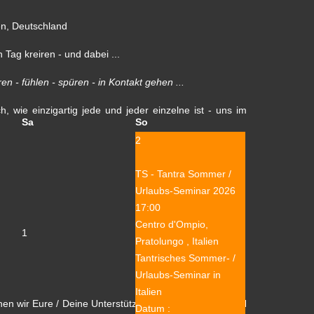
, Deutschland
Tag kreiren - und dabei ...
en - fühlen - spüren - in Kontakt gehen ...
h, wie einzigartig jede und jeder einzelne ist - uns im
Sa
So
2
TS - Tantra Sommer /
Urlaubs-Seminar 2026
17:00
Centro d'Ompio,
1
Pratolungo , Italien
Tantrisches Sommer- /
Urlaubs-Seminar in
Italien
hen wir Eure / Deine Unterstützung - wir brauchen DICH
Datum :