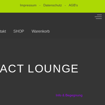
Impressum
-
Datenschutz
-
AGB's
Off-
takt
SHOP
Warenkorb
TACT LOUNGE
Info & Begegnung