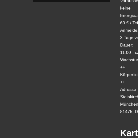
Vorausse
keine
Energiea
60 € / Te
Anmeldes
3 Tage v
Dauer:
11:00 - c
Wachstum
++
Körperlic
++
Adresse
Steinkirc
München
81475, D
Kar