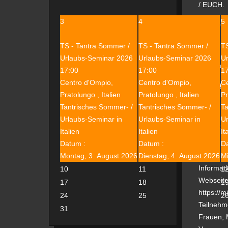
/ EUCH.
3
4
5
Hast Du 
Wir würd
TS - Tantra Sommer /
TS - Tantra Sommer /
TS
Urlaubs-Seminar 2026
Urlaubs-Seminar 2026
U
Namasté
17:00
17:00
1
Centro d'Ompio,
Centro d'Ompio,
Ce
Jutta & 
Pratolungo , Italien
Pratolungo , Italien
Pr
Tantrisches Sommer- /
Tantrisches Sommer- /
Ta
Urlaubs-Seminar in
Urlaubs-Seminar in
Ur
PS: An die
Italien
Italien
It
Datum :
Datum :
D
Montag, 3. August 2026
Dienstag, 4. August 2026
Mi
Informat
10
11
1
Webseit
17
18
1
https://m
24
25
2
Teilnehm
31
Frauen, 