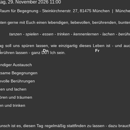
ag, 29. November 2026
11:00
aum für Begegnung - Steinkirchnerstr. 27, 81475 München
|
München
ten gerne mit Euch einen lebendigen, liebevollen, berührenden, bunten 
tanzen - spielen - essen - trinken - kennenlernen - lachen - berühr
ag soll uns spüren lassen, wie einzigartig dieses Leben ist - und auc
i
Do
Fr
erühren lassen - ganz Du / Ich sein.
endiger Austausch
tsame Begegnungen
bevolle Berührungen
zen und lachen
ören und träumen
en und trinken
nsch ist es, diesen Tag regelmäßig stattfinden zu lassen - dazu brauc