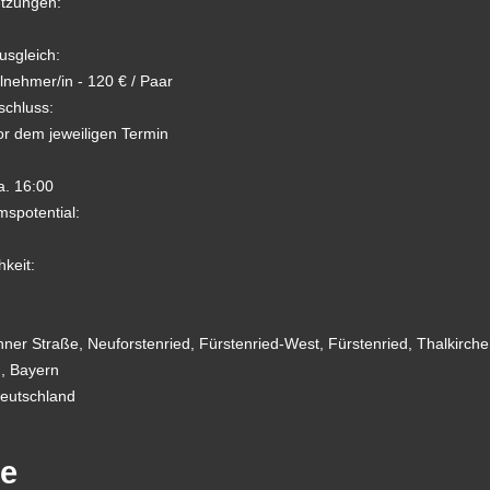
tzungen:
usgleich:
ilnehmer/in - 120 € / Paar
chluss:
or dem jeweiligen Termin
a. 16:00
spotential:
hkeit:
hner Straße, Neuforstenried, Fürstenried-West, Fürstenried, Thalkirch
, Bayern
eutschland
te