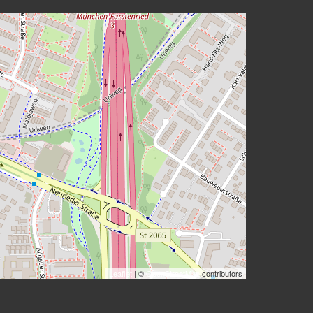
Leaflet
| ©
OpenStreetMap
contributors